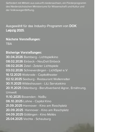
Gefördert mit Mitteln aus zukunft.niedersachsen, ein Förderprogramm
des Niedersächsischen Ministeriums für Wissenschaft und Kultur und
der VolkswagenStiftung.
Ausgewählt für das Industry-Programm von
DOK
Leipzig
2025
.
Nächste Vorstellungen:​
TBA
​Bisherige Vorstellungen:
30.04.2026
Bamberg - Lichtspielkino
08.02.2026
Einbeck
-
NeuDeli Einbeck
08.02.2026
Zetel
-
Zeteler Lichtspiele
03.02.2026
Schneverdingen -
LichtSpiel e.V
.
16.12.2025
Walsrode - Capitoltheater
02.12.2025
Seeburg - Restaurant Wellenreiter
30.11.2025
Wildeshausen - LiLi Servicekino
20.11.2025
Oldenburg - Berufsverband Agrar, Ernährung,
Umwelt
11.10.2025
Bovenden -
NaBu
06.10.2025
Lohne -
Capitol Kino
21.09.2025
Hannover - Kino am Raschplatz
20.09.2025
Hannover - Kino am Raschplatz
04.09.2025
Göttingen - Kino Méliès
25.04.2025
Vechta - Schauburg