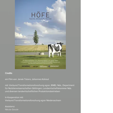
Credits
ein Film von: Janek Totaro, Johannes Kohout
mit: Verbund Transformationsforschung agrar, BMEL Nds., Department
für Nutztierwissenschaften Göttingen, Landwirtschaftskammer Nds.
und diversen landwirtschaftlichen Produktionsbetrieben
In Kooperation mit:
Verbund Transformationsforschung agrar Niedersachsen
Assistenz:
Nikola Graule